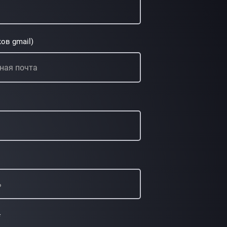
ов gmail)
*