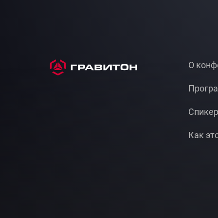
О конф
Прогр
Спике
Как эт